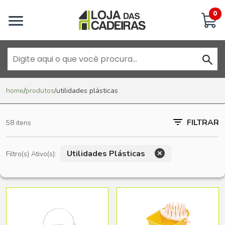
Inicie uma conversa
0
Goiânia - Jardim América
home
/
produtos
/
utilidades plásticas
Goiânia - Campinas
FILTRAR
58 itens
Anápolis - Jundiaí
Utilidades Plásticas
Filtro(s) Ativo(s):
Brasília - ADE Águas Claras
Brasília - Asa Sul
Goiânia - Jardim América II