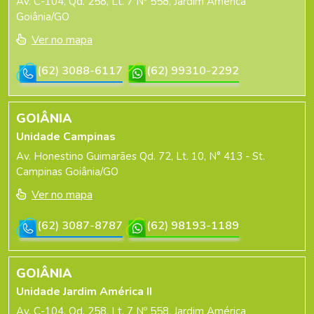
Av. C-104, Qd. 258, Lt. 7 Nº 558, Jardim América
Goiânia/GO
Ver no mapa
(62) 3088-6117
(62) 99310-2292
GOIÂNIA
Unidade Campinas
Av. Honestino Guimarães Qd. 72, Lt. 10, N° 413 - St.
Campinas Goiânia/GO
Ver no mapa
(62) 3087-8787
(62) 98193-1189
GOIÂNIA
Unidade Jardim América II
Av. C-104, Qd. 258, Lt. 7 Nº 558, Jardim América