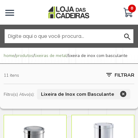
Inicie uma conversa
0
Goiânia - Jardim América
home
/
produtos
/
lixeiras de metal
/
lixeira de inox com basculante
Goiânia - Campinas
FILTRAR
11 itens
Anápolis - Jundiaí
Lixeira de Inox com Basculante
Filtro(s) Ativo(s):
Brasília - ADE Águas Claras
Brasília - Asa Sul
Goiânia - Jardim América II