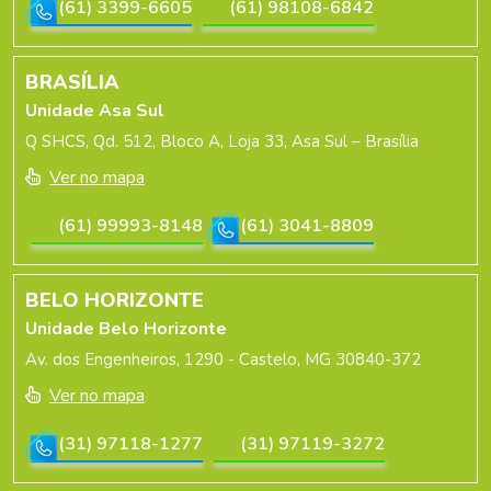
(61) 3399-6605
(61) 98108-6842
BRASÍLIA
Unidade Asa Sul
Q SHCS, Qd. 512, Bloco A, Loja 33, Asa Sul – Brasília
Ver no mapa
(61) 99993-8148
(61) 3041-8809
BELO HORIZONTE
Unidade Belo Horizonte
Av. dos Engenheiros, 1290 - Castelo, MG 30840-372
Ver no mapa
(31) 97118-1277
(31) 97119-3272