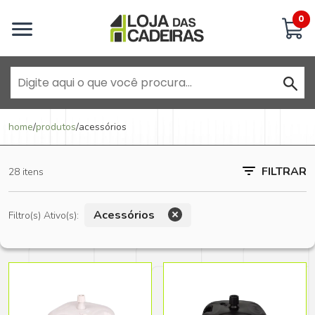
Inicie uma conversa
0
Goiânia - Jardim América
home
/
produtos
/
acessórios
Goiânia - Campinas
FILTRAR
28 itens
Anápolis - Jundiaí
Acessórios
Filtro(s) Ativo(s):
Brasília - ADE Águas Claras
Brasília - Asa Sul
Goiânia - Jardim América II