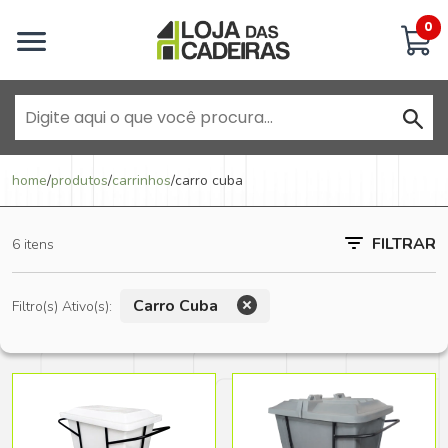
Inicie uma conversa
0
Goiânia - Jardim América
home
/
produtos
/
carrinhos
/
carro cuba
Goiânia - Campinas
FILTRAR
6 itens
Anápolis - Jundiaí
Carro Cuba
Filtro(s) Ativo(s):
Brasília - ADE Águas Claras
Brasília - Asa Sul
Goiânia - Jardim América II