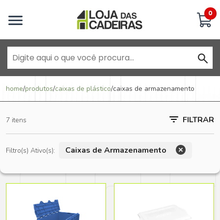
Inicie uma conversa
0
Goiânia - Jardim América
home
/
produtos
/
caixas de plástico
/
caixas de armazenamento
Goiânia - Campinas
FILTRAR
7 itens
Anápolis - Jundiaí
Caixas de Armazenamento
Filtro(s) Ativo(s):
Brasília - ADE Águas Claras
Brasília - Asa Sul
Goiânia - Jardim América II