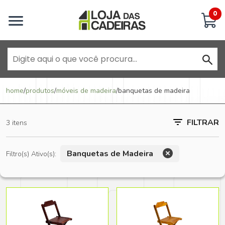
Inicie uma conversa
0
Goiânia - Jardim América
home
/
produtos
/
móveis de madeira
/
banquetas de madeira
Goiânia - Campinas
FILTRAR
3 itens
Anápolis - Jundiaí
Banquetas de Madeira
Filtro(s) Ativo(s):
Brasília - ADE Águas Claras
Brasília - Asa Sul
Goiânia - Jardim América II