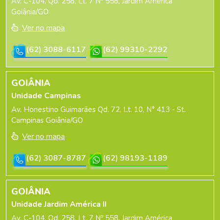
Av. C-104, Qd. 258, Lt. 7 Nº 558, Jardim América
Goiânia/GO
Ver no mapa
(62) 3088-6117
(62) 99310-2292
GOIÂNIA
Unidade Campinas
Av. Honestino Guimarães Qd. 72, Lt. 10, N° 413 - St.
Campinas Goiânia/GO
Ver no mapa
(62) 3087-8787
(62) 98193-1189
GOIÂNIA
Unidade Jardim América II
Av. C-104, Qd. 258, Lt. 7 Nº 558, Jardim América