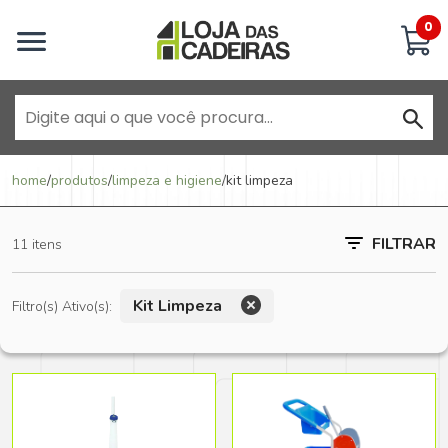
Inicie uma conversa
0
Goiânia - Jardim América
home
/
produtos
/
limpeza e higiene
/
kit limpeza
Goiânia - Campinas
FILTRAR
11 itens
Anápolis - Jundiaí
Kit Limpeza
Filtro(s) Ativo(s):
Brasília - ADE Águas Claras
Brasília - Asa Sul
Goiânia - Jardim América II