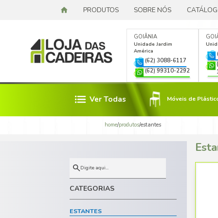
PRODUTOS
SOBR
GOIÂN
Unidad
Améric
(6
(6
Ver Todas
Móveis de Plástico
home
/
produtos
/
esta
Lixeiras de Metal