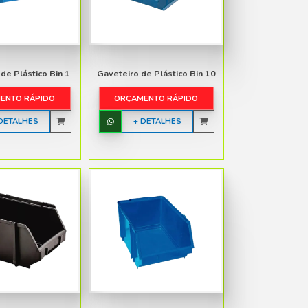
Estante de Plástico Para
Gaveteiro de Plás
200KG com 4 Prateleiras
ORÇAMENTO R
ORÇAMENTO RÁPIDO
+ DETALH