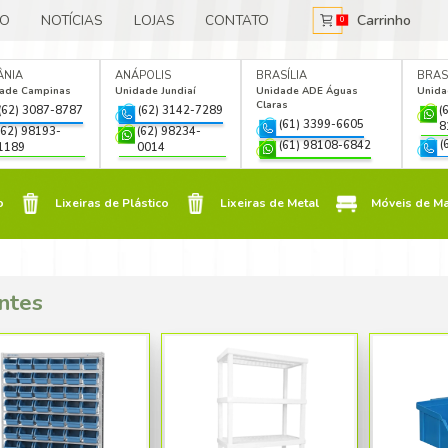
E NÓS
CATÁLOGO
NOTÍCIAS
LOJAS
IA
GOIÂNIA
ANÁPOLIS
e Jardim
Unidade Campinas
Unidade Jun
a
(62) 3087-8787
(62) 3
2) 3088-6117
(62) 98193-
(62) 98
2) 99310-2292
1189
0014
Móveis de Plástico
Lixeiras de Plástico
Lixeiras de Plástico
ntes
Móveis de Madeira
Estantes