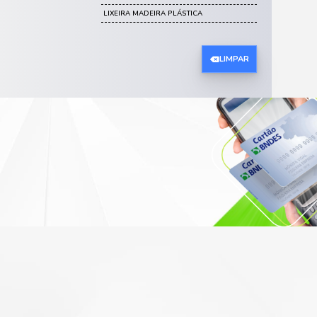
DISPENSER PARA PAPEL
DISPENSER PARA SABONETE
KIT LIMPEZA
GUARDA-SOL E OMBRELO
BASE DE CONCRETO PARA OMB
BASE DE PLÁSTICO PARA GUAR
GUARDA-SOL
OMBRELONES
MÓVEIS DE PRAIA
CADEIRAS DE PRAIA
BANQUETA DE PRAIA
ESPREGUIÇADEIRA DE PRAIA