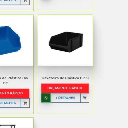
ORÇAMENTO RÁPIDO
ORÇAMENTO R
+ DETALHES
+ DETALH