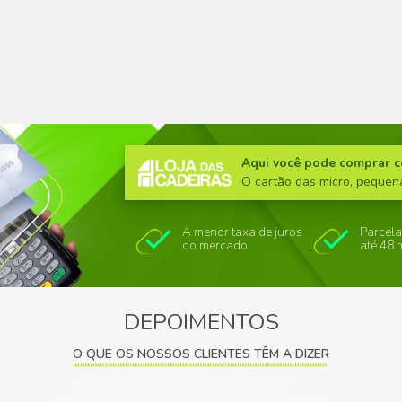
NES
Gaveteiro de Plástico Bin 9 (
Sem Travas)
RELONE
DA SOL
ORÇAMENTO RÁPIDO
+ DETALHES