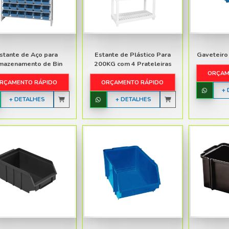
Móveis de Plástico Infantil
Pisos e Pallets de Plástico
Guarda-Sol e Ombrelones
Utilidades Plásticas
Estantes
TODAS AS CATEGORIAS
DULARES
Estante de Aço para
Armazenamento de Bin
TICO
ORÇAMENTO RÁPIDO
CO