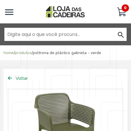
Inicie uma conversa
0
Goiânia - Jardim América
home
/
produtos
/
poltrona de plástico gabriela - verde
Goiânia - Campinas
Voltar
Anápolis - Jundiaí
Brasília - ADE Águas Claras
Brasília - Asa Sul
Goiânia - Jardim América II