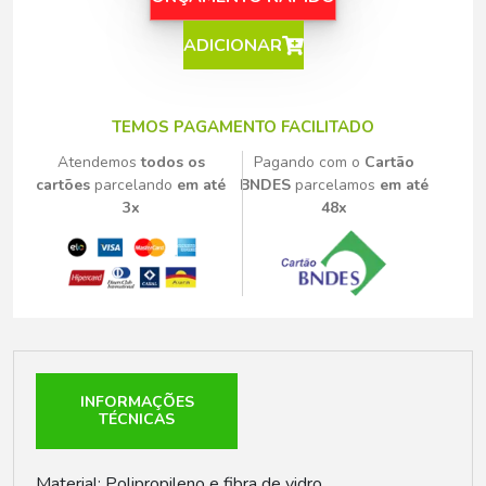
ADICIONAR
TEMOS PAGAMENTO FACILITADO
Atendemos
todos os
Pagando com o
Cartão
cartões
parcelando
em até
BNDES
parcelamos
em até
3x
48x
INFORMAÇÕES
TÉCNICAS
Material: Polipropileno e fibra de vidro