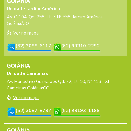
GOIÂNIA
Unidade Jardim América
Av. C-104, Qd. 258, Lt. 7 Nº 558, Jardim América
Goiânia/GO
Ver no mapa
(62) 3088-6117
(62) 99310-2292
GOIÂNIA
Unidade Campinas
Av. Honestino Guimarães Qd. 72, Lt. 10, N° 413 - St.
Campinas Goiânia/GO
Ver no mapa
(62) 3087-8787
(62) 98193-1189
GOIÂNIA