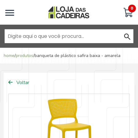
Inicie uma conversa
0
Goiânia - Jardim América
home
/
produtos
/
banqueta de plástico safira baixa - amarela
Goiânia - Campinas
Voltar
Anápolis - Jundiaí
Brasília - ADE Águas Claras
Brasília - Asa Sul
Goiânia - Jardim América II